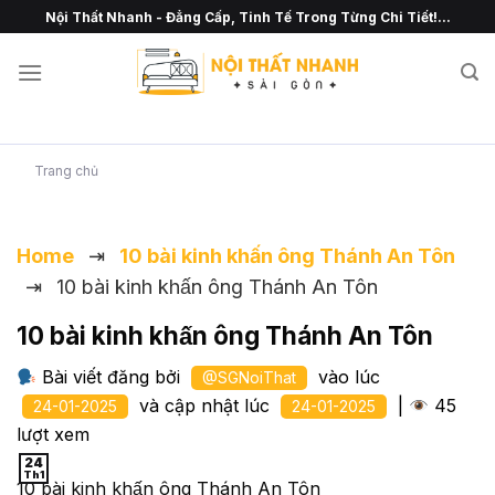
Chuyển
Nội Thất Nhanh - Đẳng Cấp, Tinh Tế Trong Từng Chi Tiết!...
đến
nội
dung
Trang chủ
Home
⇥
10 bài kinh khấn ông Thánh An Tôn​
⇥
10 bài kinh khấn ông Thánh An Tôn​
10 bài kinh khấn ông Thánh An Tôn​
Bài viết đăng bởi
vào lúc
@SGNoiThat
và cập nhật lúc
|
45
24-01-2025
24-01-2025
lượt xem
24
Th1
10 bài kinh khấn ông Thánh An Tôn​