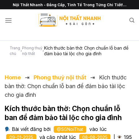
Chuyển
Nội Thất Nhanh - Đẳng Cấp, Tinh Tế Trong Từng Chi Tiết!...
đến
nội
dung
Kích thước bàn thờ: Chọn chuẩn lỗ ban để
Trang
Phong thuỷ
›
›
đảm bảo tài lộc cho gia đình
chủ
nội thất
Home
⇥
Phong thuỷ nội thất
⇥
Kích thước
bàn thờ: Chọn chuẩn lỗ ban để đảm bảo tài lộc
cho gia đình
Kích thước bàn thờ: Chọn chuẩn lỗ
ban để đảm bảo tài lộc cho gia đình
Bài viết đăng bởi
vào lúc
@SGNoiThat
và cập nhật lúc
|
195
09-01-2025
08-08-2025