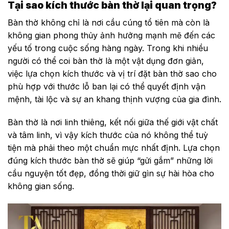
Tại sao kích thước bàn thờ lại quan trọng?
Hướng Đông Bắc (Thiên đức)
Bàn thờ không chỉ là nơi cầu cúng tổ tiên mà còn là
Hướng Nam (Quý nhân giúp đỡ)
không gian phong thủy ảnh hưởng mạnh mẽ đến các
Hướng xấu cho bàn thờ
yếu tố trong cuộc sống hàng ngày. Trong khi nhiều
Hướng Bắc (Tuyệt mệnh)
người có thể coi bàn thờ là một vật dụng đơn giản,
việc lựa chọn kích thước và vị trí đặt bàn thờ sao cho
Hướng Tây (Hoạ hại)
phù hợp với thước lỗ ban lại có thể quyết định vận
Hướng Tây Bắc (Lục sát)
mệnh, tài lộc và sự an khang thịnh vượng của gia đình.
Hướng Đông Nam (Lục sát)
Bàn thờ là nơi linh thiêng, kết nối giữa thế giới vật chất
Lưu ý khi chọn hướng và vị trí đặt bàn thờ
và tâm linh, vì vậy kích thước của nó không thể tuỳ
tiện mà phải theo một chuẩn mực nhất định. Lựa chọn
Chọn chất liệu bàn thờ phù hợp
đúng kích thước bàn thờ sẽ giúp “gửi gắm” những lời
Tóm lại
cầu nguyện tốt đẹp, đồng thời giữ gìn sự hài hòa cho
không gian sống.