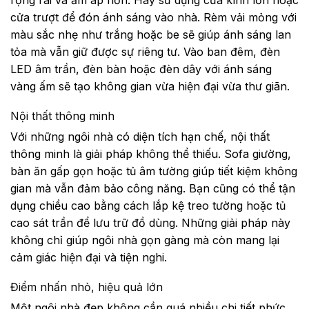
rộng rãi và ấm áp hơn. Hãy sử dụng cửa kính lớn hoặc
cửa trượt để đón ánh sáng vào nhà. Rèm vải mỏng với
màu sắc nhẹ như trắng hoặc be sẽ giúp ánh sáng lan
tỏa mà vẫn giữ được sự riêng tư. Vào ban đêm, đèn
LED âm trần, đèn bàn hoặc đèn dây với ánh sáng
vàng ấm sẽ tạo không gian vừa hiện đại vừa thư giãn.
Nội thất thông minh
Với những ngôi nhà có diện tích hạn chế, nội thất
thông minh là giải pháp không thể thiếu. Sofa giường,
bàn ăn gấp gọn hoặc tủ âm tường giúp tiết kiệm không
gian mà vẫn đảm bảo công năng. Bạn cũng có thể tận
dụng chiều cao bằng cách lắp kệ treo tường hoặc tủ
cao sát trần để lưu trữ đồ dùng. Những giải pháp này
không chỉ giúp ngôi nhà gọn gàng mà còn mang lại
cảm giác hiện đại và tiện nghi.
Điểm nhấn nhỏ, hiệu quả lớn
Một ngôi nhà đẹp không cần quá nhiều chi tiết phức