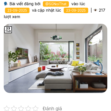
Bài viết đăng bởi
vào lúc
@SGNoiThat
và cập nhật lúc
|
217
23-09-2025
23-09-2025
lượt xem
23
Th9
Đánh giá