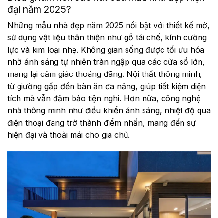
đại năm 2025?
Điểm nhấn nhỏ, hiệu quả lớn
Những mẫu nhà đẹp năm 2025 nổi bật với thiết kế mở,
Phong thủy
sử dụng vật liệu thân thiện như gỗ tái chế, kính cường
Cách thiết kế từng khu vực trong ngôi nhà
lực và kim loại nhẹ. Không gian sống được tối ưu hóa
Phòng khách – Góc tụ họp đầy phong cách
nhờ ánh sáng tự nhiên tràn ngập qua các cửa sổ lớn,
mang lại cảm giác thoáng đãng. Nội thất thông minh,
Phòng bếp – Trái tim của sự tiện nghi
từ giường gấp đến bàn ăn đa năng, giúp tiết kiệm diện
Phòng ngủ – Ốc đảo của sự thư giãn
tích mà vẫn đảm bảo tiện nghi. Hơn nữa, công nghệ
nhà thông minh như điều khiển ánh sáng, nhiệt độ qua
Giải đáp thắc mắc về thiết kế mẫu nhà đẹp hiện
điện thoại đang trở thành điểm nhấn, mang đến sự
đại 2025
hiện đại và thoải mái cho gia chủ.
Màu sắc nào đang “lên ngôi” trong năm 2025?
Làm sao để ngôi nhà nhỏ trông rộng hơn?
Kết luận