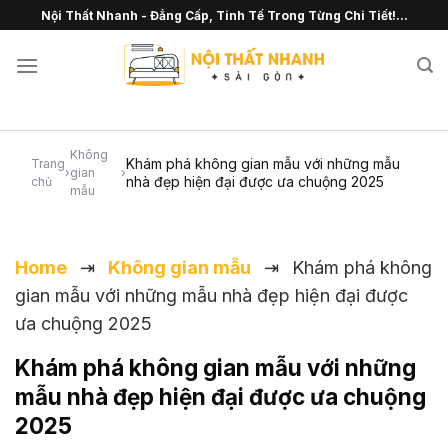
Chuyển
Nội Thất Nhanh - Đẳng Cấp, Tinh Tế Trong Từng Chi Tiết!...
đến
nội
dung
Không
Khám phá không gian mẫu với những mẫu
Trang
›
gian
›
nhà đẹp hiện đại được ưa chuộng 2025
chủ
mẫu
Home
⇥
Không gian mẫu
⇥
Khám phá không
gian mẫu với những mẫu nhà đẹp hiện đại được
ưa chuộng 2025
Khám phá không gian mẫu với những
mẫu nhà đẹp hiện đại được ưa chuộng
2025