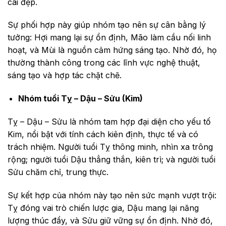
cái đẹp.
Sự phối hợp này giúp nhóm tạo nên sự cân bằng lý
tưởng: Hợi mang lại sự ổn định, Mão làm cầu nối linh
hoạt, và Mùi là nguồn cảm hứng sáng tạo. Nhờ đó, họ
thường thành công trong các lĩnh vực nghệ thuật,
sáng tạo và hợp tác chặt chẽ.
Nhóm tuổi Tỵ – Dậu – Sửu (Kim)
Tỵ – Dậu – Sửu là nhóm tam hợp đại diện cho yếu tố
Kim, nổi bật với tính cách kiên định, thực tế và có
trách nhiệm. Người tuổi Tỵ thông minh, nhìn xa trông
rộng; người tuổi Dậu thẳng thắn, kiên trì; và người tuổi
Sửu chăm chỉ, trung thực.
Sự kết hợp của nhóm này tạo nên sức mạnh vượt trội:
Tỵ đóng vai trò chiến lược gia, Dậu mang lại năng
lượng thúc đẩy, và Sửu giữ vững sự ổn định. Nhờ đó,