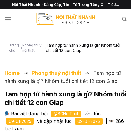
Chuyển
Nội Thất Nhanh - Đẳng Cấp, Tinh Tế Trong Từng Chi Tiết!...
đến
nội
dung
Tam hợp tứ hành xung là gì? Nhóm tuổi
Trang
Phong thuỷ
›
›
chi tiết 12 con Giáp
chủ
nội thất
Home
⇥
Phong thuỷ nội thất
⇥
Tam hợp tứ
hành xung là gì? Nhóm tuổi chi tiết 12 con Giáp
Tam hợp tứ hành xung là gì? Nhóm tuổi
chi tiết 12 con Giáp
Bài viết đăng bởi
vào lúc
@SGNoiThat
và cập nhật lúc
|
286
09-01-2025
09-01-2025
lượt xem