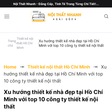
Chuyển
Nội Thất Nhanh - Đẳng Cấp, Tinh Tế Trong Từng Chi Tiết!...
đến
nội
dung
Thiết kế nội
Xu hướng thiết kế nhà đẹp tại Hồ Chí
Trang
›
thất Hồ Chí
›
Minh với top 10 công ty thiết kế nội thất
chủ
Minh
Home
⇥
Thiết kế nội thất Hồ Chí Minh
⇥
Xu
hướng thiết kế nhà đẹp tại Hồ Chí Minh với top
10 công ty thiết kế nội thất
Xu hướng thiết kế nhà đẹp tại Hồ Chí
Minh với top 10 công ty thiết kế nội
thất