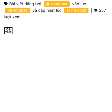
🗣
Bài viết đăng bởi
vào lúc
@SGNoiThat
và cập nhật lúc
| 👁
557
09-10-2025
14-10-2025
lượt xem
09
Th10